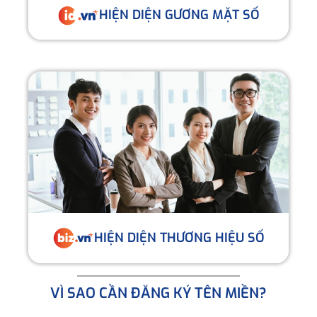
HIỆN DIỆN GƯƠNG MẶT SỐ
HIỆN DIỆN THƯƠNG HIỆU SỐ
VÌ SAO CẦN ĐĂNG KÝ TÊN MIỀN?