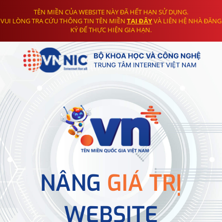
TÊN MIỀN CỦA WEBSITE NÀY ĐÃ HẾT HẠN SỬ DỤNG.
VUI LÒNG TRA CỨU THÔNG TIN TÊN MIỀN
TẠI ĐÂY
VÀ LIÊN HỆ NHÀ ĐĂNG
KÝ ĐỂ THỰC HIỆN GIA HẠN.
NÂNG
GIÁ TRỊ
WEBSITE