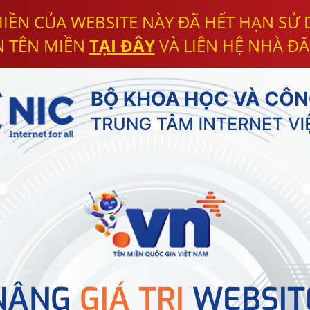
IỀN CỦA WEBSITE NÀY ĐÃ HẾT HẠN SỬ
N TÊN MIỀN
TẠI ĐÂY
VÀ LIÊN HỆ NHÀ ĐĂ
NÂNG
GIÁ TRỊ
WEBSIT