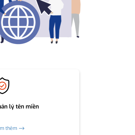
ản lý tên miền
em thêm ⟶