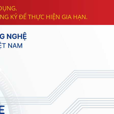
 DỤNG.
NG KÝ ĐỂ THỰC HIỆN GIA HẠN.
E