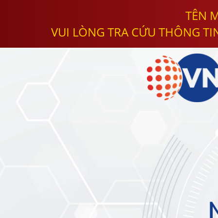
TÊN M
VUI LÒNG TRA CỨU THÔNG TI