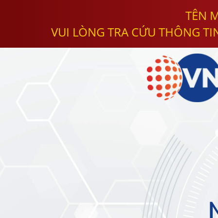
TÊN M
VUI LÒNG TRA CỨU THÔNG TI