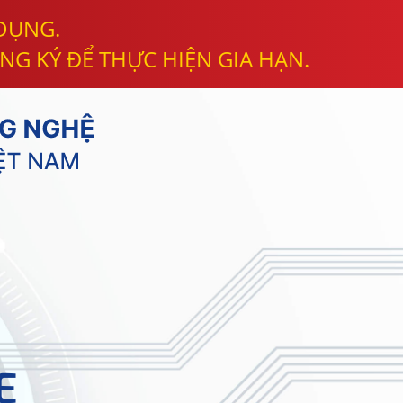
 DỤNG.
NG KÝ ĐỂ THỰC HIỆN GIA HẠN.
E