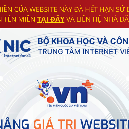
IỀN CỦA WEBSITE NÀY ĐÃ HẾT HẠN SỬ
N TÊN MIỀN
TẠI ĐÂY
VÀ LIÊN HỆ NHÀ ĐĂ
NÂNG
GIÁ TRỊ
WEBSIT