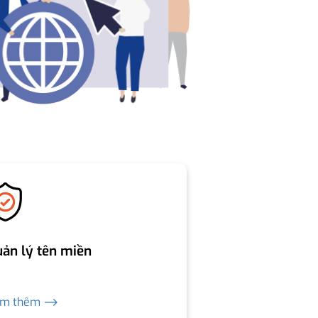
ản lý tên miền
em thêm ⟶