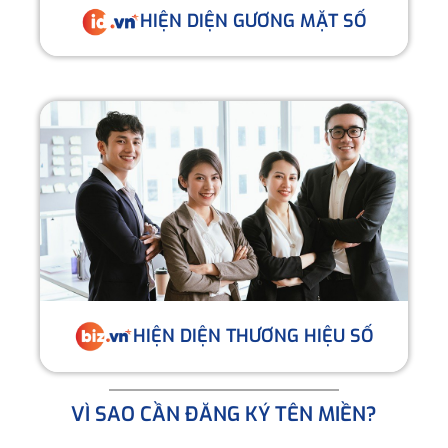
HIỆN DIỆN GƯƠNG MẶT SỐ
HIỆN DIỆN THƯƠNG HIỆU SỐ
VÌ SAO CẦN ĐĂNG KÝ TÊN MIỀN?